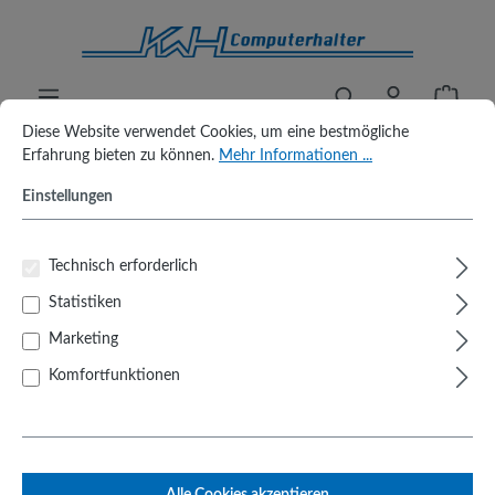
alt springen
Waren
Cookie-Voreinstellungen
Diese Website verwendet Cookies, um eine bestmögliche Erfahrung biet
Diese Website verwendet Cookies, um eine bestmögliche
Erfahrung bieten zu können.
Mehr Informationen ...
Zahlungsarten
Rechnung
Einstellungen
Technisch erforderlich
Statistiken
Produkte filtern
Marketing
Komfortfunktionen
Keine Produkte gefunden.
Alle Cookies akzeptieren