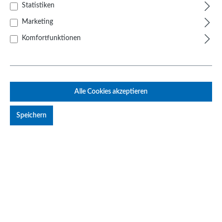
Basisgestelle
Statistiken
Standrohre
Marketing
Schwenkarme
Komfortfunktionen
Adapter und Gelenke
Laptop-Aufnahmeplatte
Zubehör und Ersatzteile
Alle Cookies akzeptieren
Messgerätehalter
Speichern
Tragbare Halter
Gerätehalter
Zuhause
Über uns