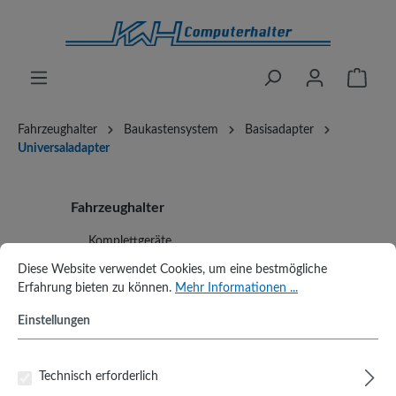
alt springen
Waren
Fahrzeughalter
Baukastensystem
Basisadapter
Universaladapter
Fahrzeughalter
Komplettgeräte
Cookie-Voreinstellungen
Diese Website verwendet Cookies, um eine bestmögliche Erfahrung biet
Diese Website verwendet Cookies, um eine bestmögliche
Baukastensystem
Erfahrung bieten zu können.
Mehr Informationen ...
Basisadapter
Einstellungen
Universaladapter
Typenspezifische Adapter
Technisch erforderlich