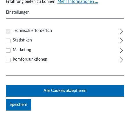
Universalgestelle
Erfahrung bieten zu können.
Mehr Informationen ...
Einstellungen
Technisch erforderlich
Statistiken
Marketing
Komfortfunktionen
Alle Cookies akzeptieren
Speichern
Basis-Bodenplatte für Laptop-
Halterung