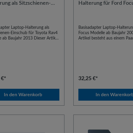
rung als Sitzschienen-
Halterung für Ford Foc
hub für Toyota Rav4
Modelle ab Baujahr 20
le ab Baujahr 2013
apter Laptop-Halterung als
Basisadapter Laptop-Halterun
hienen-Einschub für Toyota Rav4
Focus Modelle ab Baujahr 20
 ab Baujahr 2013 Dieser Artikel
Artikel besteht aus einem Paa
t aus einem Paar
typenspezifische Basisadapte
ezifischer Basisadapter zum
Einbau unseres Laptop-Haltes
 unserer Laptop-Haltesysteme in
Ford Focus Modellen ab Bauj
 Rav4 Modellen ab Baujahr
Der Einbau erfolgt an den Sit
er Einbau erfolgt als Einschub
Die Adapter sind mit allen Uni
Sitzschienen des Beifahrersitzes.
Einschraubbasen kombinierbar
pter sind kombinierbar mit allen
empfohlen, zu diesem Artikel
 €*
32,25 €*
sal-Einschraubbasen.
das Standrohr StR35 zu verw
In den Warenkorb
In den Warenkor