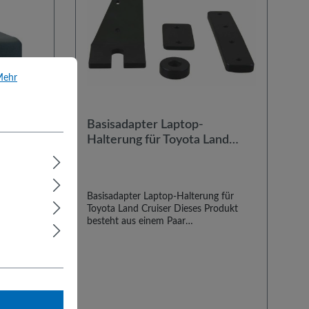
 Informationen ...
Mehr
Basisadapter Laptop-
 Kangoo
Halterung für Toyota Land
05
Cruiser
g für
Basisadapter Laptop-Halterung für
aujahr
Toyota Land Cruiser Dieses Produkt
aus einem
besteht aus einem Paar
dapter
typenspezifischer Basisadapter zum
Einbau useres Laptop-Haltesystems in
goo
Toyota Land Cruiser Modellen. Der
er Einbau
Einbau erfolgt an den Sitzschienen. Die
ie
Adapter sind kombinierbar mit allen
 allen
Universal-Einschraubbasen. Es wird
 von
empfohlen, zu diesem Artikel