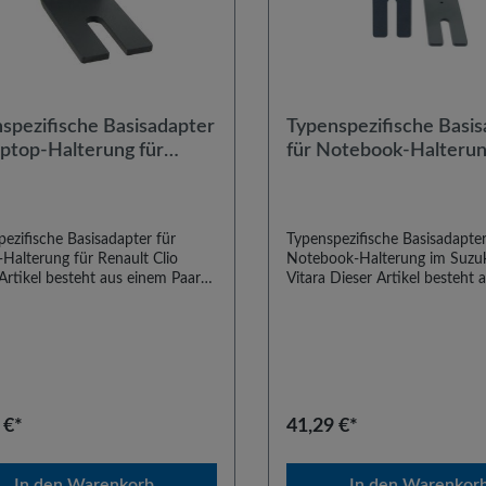
spezifische Basisadapter
Typenspezifische Basi
aptop-Halterung für
für Notebook-Halterun
lt Clio
Suzuki Grand Vitara
ezifische Basisadapter für
Typenspezifische Basisadapter
Halterung für Renault Clio
Notebook-Halterung im Suzu
Artikel besteht aus einem Paar
Vitara Dieser Artikel besteht
ezifischer Basisadapter zum
Paar typenspezifischer Basisa
 unserer Laptop-Haltesysteme in
zum Einbau unserer Noteboo
 Clio Modellen. Der Einbau
Haltesysteme in den Suzuki 
 an den Sitzschienen des
Vitara. Der Einbau erfolgt an 
ersitzes. Die Adapter sind
Sitzschienen. Diese Adapter s
erbar mit allen Universal-
kombinierbar mit allen Univers
raubbasen.
Einschraubbasen.
 €*
41,29 €*
In den Warenkorb
In den Warenkor