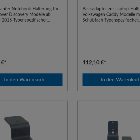
dapter Notebook-Halterung für
Basisadapter zur Laptop-Halt
over Discovery Modelle ab
Volkswagen Caddy Modelle m
r 2015 Typenspezifischer
Schubfach Typenspezifischer
dapter zum Einbau unseres
Basisadapter zum Einbau uns
-Haltesystems in Land Rover
Laptop-Haltesystems in Volk
ery Modelle ab Baujahr 2015.
Caddy Modelle mit Schubfach
bau erfolgt an den Sitzschienen.
Adapter ist kombinierbar mit a
pter sind kombinierbar mit allen
Universal-Einschraubbasen. E
al-Einschraubbasen. Es wird
empfohlen, zu diesem Artikel
en, zu diesem Artikel
das Standrohr StR35 zu verw
 €*
112,10 €*
androhr StR30 zu verwenden.
In den Warenkorb
In den Warenkor