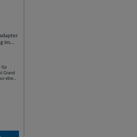
sadapter
g im
 für
ki Grand
 aus einem
dapter
k-
Grand
den
ind
al-
b