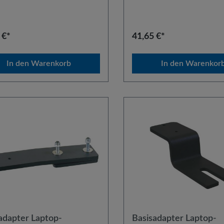
bau erfolgt an den Sitzschienen
Der Einbau erfolgt an den Sit
fahrersitzes.
des Beifahrersitzes. Die Adapt
kombinierbar mit allen Univers
Einschraubbasen. Es wird emp
 €*
41,65 €*
zu diesem Artikel das Standro
StR40 zu verwenden.
In den Warenkorb
In den Warenkor
adapter Laptop-
Basisadapter Laptop-