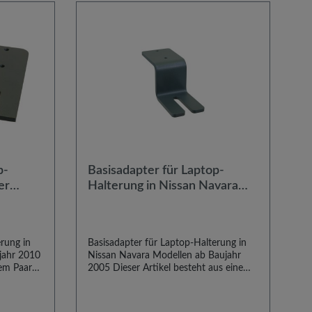
p-
Basisadapter für Laptop-
er
Halterung in Nissan Navara
010
Modellen ab Baujahr 2005
rung in
Basisadapter für Laptop-Halterung in
jahr 2010
Nissan Navara Modellen ab Baujahr
nem Paar
2005 Dieser Artikel besteht aus einem
er zum
Paar typenspezifischer Basisadapter
ystems in
zum Einbau unseres Notebook-
jahr 2010.
Haltesystems in Nissan Navara