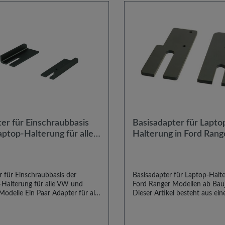
er für Einschraubbasis
Basisadapter für Lapto
aptop-Halterung für alle
Halterung in Ford Rang
nd Skoda Modelle
Modellen ab Baujahr 2
 für Einschraubbasis der
Basisadapter für Laptop-Halte
-Halterung für alle VW und
Ford Ranger Modellen ab Bau
odelle Ein Paar Adapter für alle
Dieser Artikel besteht aus ei
sal-Einschraubbasen unseres
typenspezifischer Basisadapt
ok-Haltesystems passend für
Einbau unseres Laptop-Haltes
olkswagen und Skoda Modelle.
Ford Ranger Modellen ab Bau