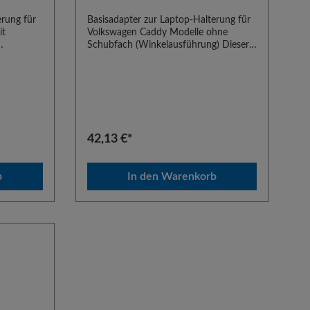
erung für
Basisadapter zur Laptop-Halterung für
it
Volkswagen Caddy Modelle ohne
Schubfach (Winkelausführung) Dieser
eres
Artikel besteht aus einem Paar
swagen
typenspezifischer Basisadapter zum
. Dieser
Einbau unserer Laptop-Haltesysteme in
llen
den Volkswagen Caddy. Der Einbau
s wird
erfolgt an den Sitzschienen. Die
Adapter sind kombinierbar mit allen
enden.
Universal-Einschraubbasen. Es wird
42,13 €*
empfohlen, zu diesem Artikel
das Standrohr StR35 zu verwenden.
b
In den Warenkorb