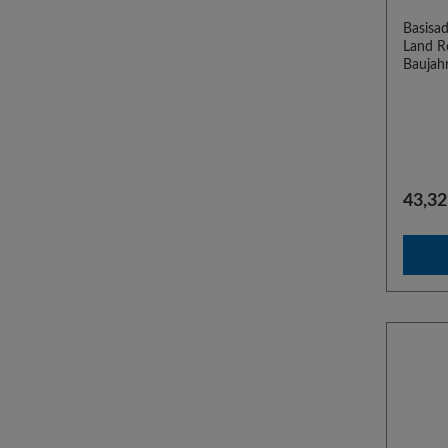
Basisa
Land R
Baujah
Basisa
Laptop
Discov
Der Ein
Die Ada
Univers
empfohl
43,32
das St