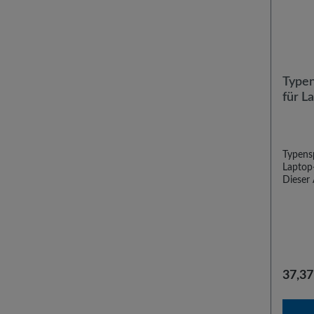
Typen
für L
Renau
Typensp
Laptop-
Dieser 
typensp
Einbau
Renault
erfolgt
Beifahr
kombini
Einsch
37,37