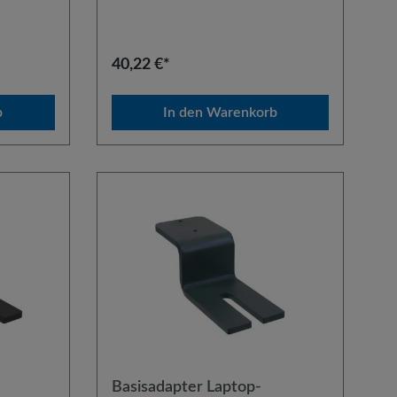
zschienen
Modellen ab Baujahr 2005. Der Einbau
er sind
erfolgt an den Sitzschienen. Die
al-
Adapter sind kombinierbar mit allen
fohlen,
Universal-Einschraubbasen. Es wird
40,22 €*
hr
empfohlen, zu diesem Artikel
das Standrohr StR35 zu verwenden.
b
In den Warenkorb
Basisadapter Laptop-