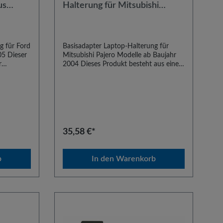
us
Halterung für Mitsubishi
05
Pajero Modelle ab Baujahr
2004
g für Ford
Basisadapter Laptop-Halterung für
05 Dieser
Mitsubishi Pajero Modelle ab Baujahr
r
2004 Dieses Produkt besteht aus einem
r zum
Paar typenspezifischer Basisadapter
ystems in
zum Einbau unseres Laptop-
ahr 2005.
Haltesystems in Mitsubishi Pajero
zschienen.
Modellen ab Baujahr 2004. Der Einbau
versal-
erfolgt an den Sitzschienen. Diese
. Es wird
Adapter sind kombinierbar mit allen
Universal-Einschraubbasen von KWH.
35,58 €*
enden.
Es wird empfohlen, zu diesem Artikel
das Standrohr StR35zu verwenden.
b
In den Warenkorb