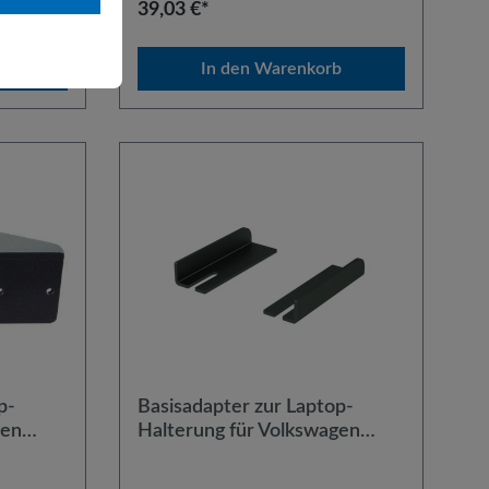
39,03 €*
 diesem
das Standrohr StR40 zu verwenden.
zu
b
In den Warenkorb
p-
Basisadapter zur Laptop-
gen
Halterung für Volkswagen
ubfach
Caddy Modelle ohne
Schubfach (Winkelausführung)