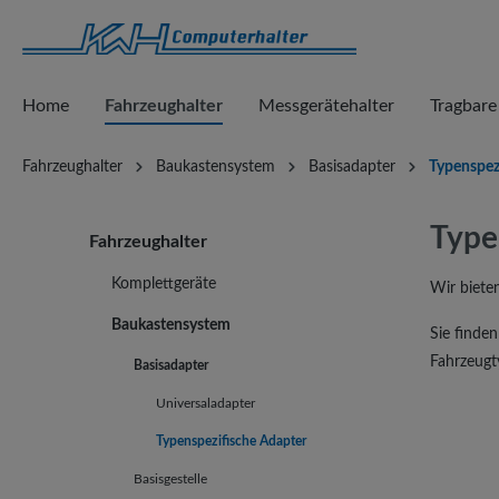
springen
Zur Hauptnavigation springen
Home
Fahrzeughalter
Messgerätehalter
Tragbare
Fahrzeughalter
Baukastensystem
Basisadapter
Typenspez
Type
Fahrzeughalter
Komplettgeräte
Wir biete
Baukastensystem
Sie finde
Fahrzeugt
Basisadapter
Universaladapter
Typenspezifische Adapter
Basisgestelle