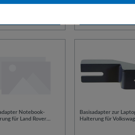
 €*
35,82 €*
KWH. Es wird empfohlen, zu
Artikel das Standrohr StR35 
verwenden.
In den Warenkorb
In den Warenkor
adapter Notebook-
Basisadapter zur Lapto
rung für Land Rover
Halterung für Volkswa
very Modelle ab Baujahr
Caddy Modelle mit Sch