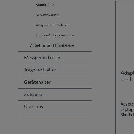
Standrohre
Schwenkarme
Adapter und Gelenke
Laptop-Aufnahmeplatte
Zubehör und Ersatzteile
Messgerätehalter
Tragbare Halter
Adapt
der L
Gerätehalter
VW u
Zuhause
Adapter
Über uns
Laptop
Skoda M
Univer
Notebo
alle V