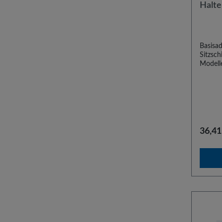
Halte
Einsc
Model
Basisad
Sitzsc
Modelle
besteh
typensp
Einbau
Toyota
2013. D
an den 
Die Ada
36,41
Univer